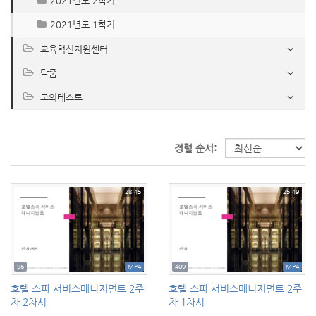
2021년도 2학기
2021년도 1학기
교육혁신지원센터
닥줌
모의테스트
정렬 순서:
28:45
25:49
96
MP4
409
MP4
호텔 스파 서비스매니지먼트 2주
호텔 스파 서비스매니지먼트 2주
차 2차시
차 1차시